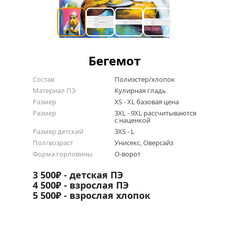
Бегемот
Состав
Полиэстер/хлопок
Материал ПЭ
Кулирная гладь
Размер
XS - XL базовая цена
Размер
3XL - 9XL рассчитываются 
с наценкой
Размер детский
3XS - L
Пол/возраст
Унисекс, Оверсайз
Форма горловины
О-ворот
3 500₽ - детская ПЭ
4 500₽ - взрослая ПЭ
5 500₽ - взрослая хлопок