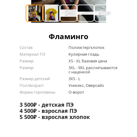
Фламинго
Состав
Полиэстер/хлопок
Материал ПЭ
Кулирная гладь
Размер
XS - XL базовая цена
Размер
3XL - 9XL рассчитываются 
с наценкой
Размер детский
3XS - L
Пол/возраст
Унисекс, Оверсайз
Форма горловины
О-ворот
3 500₽ - детская ПЭ
4 500₽ - взрослая ПЭ
5 500₽ - взрослая хлопок